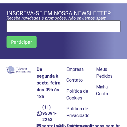
INSCREVA-SE EM NOSSA NEWSLETTER
Receba novidades e promoções. Não enviamos spam
De
Empresa
Meus
segunda à
Pedidos
Contato
sexta-feira
Minha
das 09h às
Política de
Conta
18h
Cookies
(11)
Política de
95094-
Privacidade
2263
contato@livrospersonalizados.com.br
Política de