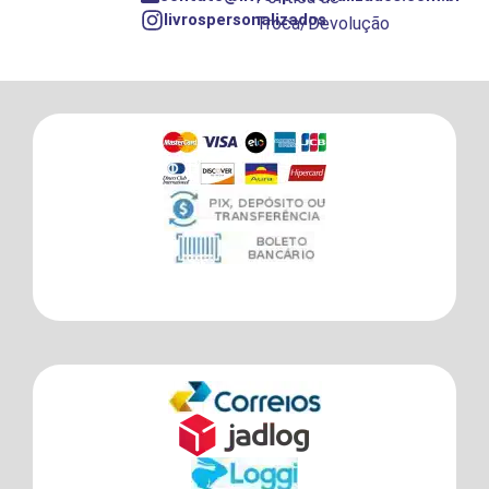
livrospersonalizados
Troca/Devolução