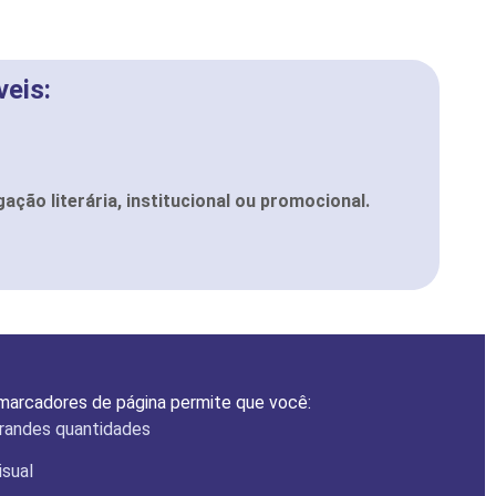
eis:
ação literária, institucional ou promocional.
arcadores de página permite que você:
randes quantidades
isual