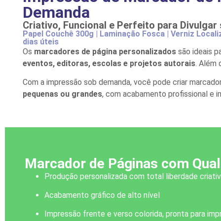
Demanda
Criativo, Funcional e Perfeito para Divulga
Papel Couchê 300g | Laminação Fosca | Verniz Locali
dias úteis
Os
marcadores de página personalizados
são ideais p
eventos, editoras, escolas e projetos autorais
. Além 
Com a impressão sob demanda, você pode criar marcadore
pequenas ou grandes
, com acabamento profissional e i
Marcador de Páginas com Quali
Produção personalizada com total liberdade criati
Acabamento gráfico de alto nível
Impressão frente e verso colorida, pronta para imp