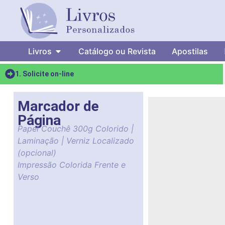
Livros
Catálogo ou Revista
Apostilas
1. Solicite on-line
Marcador de
Página
Papel Couchê 300g Colorido |
Laminação | Verniz Localizado
(opcional)
Impressão Colorida Frente e
Verso