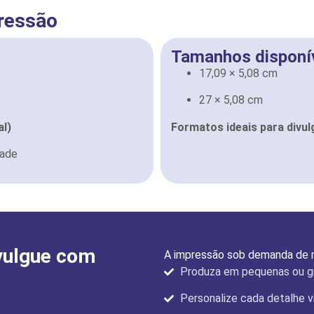
pressão
Tamanhos disponív
17,09 × 5,08 cm
27 × 5,08 cm
al)
Formatos ideais para divulg
dade
vulgue com
A impressão sob demanda de m
Produza em pequenas ou g
Personalize cada detalhe v