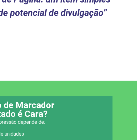
e potencial de divulgação​”
 de Marcador
zado é Cara?
mpressão depende de:
de unidades