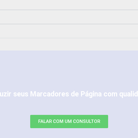
uzir seus Marcadores de Página com qualid
Solicite on-line ou entre em contato via WhatsApp
FALAR COM UM CONSULTOR