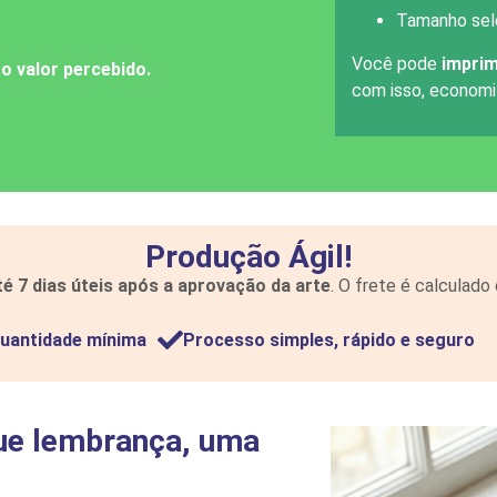
Tamanho sel
Você pode
imprim
o valor percebido.
com isso, economiz
Produção Ágil!
té 7 dias úteis após a aprovação da arte
. O frete é calculad
uantidade mínima
Processo simples, rápido e seguro
ue lembrança, uma