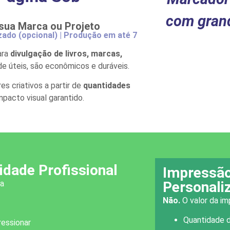
com grand
r sua Marca ou Projeto
zado (opcional) | Produção em até 7
ara
divulgação de livros, marcas,
de úteis, são econômicos e duráveis.
s criativos a partir de
quantidades
mpacto visual garantido.
dade Profissional
Impressão
va
Personali
Não.
O valor da i
Quantidade 
ressionar