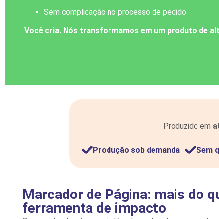
Sem complicação no processo de pedido
Você cria. Nós transformamos em um produto de alt
Produzido em
a
Produção sob demanda
Sem q
Marcador de Página: mais do q
ferramenta de impacto