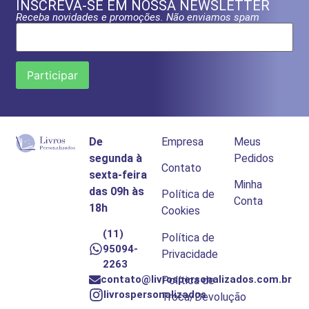
INSCREVA-SE EM NOSSA NEWSLETTER
Receba novidades e promoções. Não enviamos spam
De
Empresa
Meus
segunda à
Pedidos
Contato
sexta-feira
Minha
das 09h às
Política de
Conta
18h
Cookies
(11)
Política de
95094-
Privacidade
2263
contato@livrospersonalizados.com.br
Política de
livrospersonalizados
Troca/Devolução